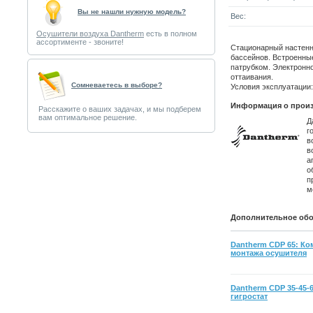
Вы не нашли нужную модель?
Вес:
Осушители воздуха Dantherm
есть в полном
ассортименте - звоните!
Стационарный настенн
бассейнов. Встроенны
патрубком. Электронн
оттаивания.
Cомневаетесь в выборе?
Условия эксплуатации: 
Информация о произ
Расскажите о ваших задачах, и мы подберем
вам оптимальное решение.
Д
г
в
в
а
о
п
м
Дополнительное обо
Dantherm CDP 65: Ко
монтажа осушителя
Dantherm CDP 35-45-
гигростат