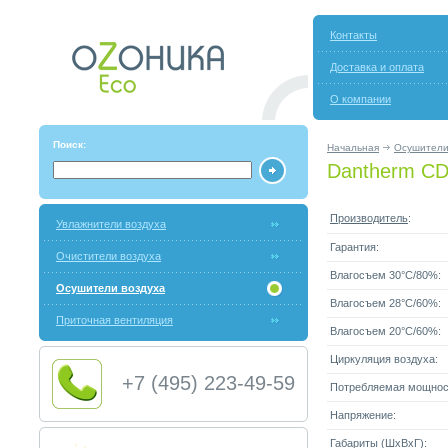
Контакты
Доставка и оплата
О компании
Поиск:
Начальная
Осушители
Dantherm CD
Производитель
:
Увлажнители воздуха
Гарантия:
Очистители воздуха
Влагосъем 30°C/80%:
Осушители воздуха
Влагосъем 28°C/60%:
Приточная вентиляция
Влагосъем 20°C/60%:
Циркуляция воздуха:
+7 (495) 223-49-59
Потребляемая мощнос
Напряжение:
Габариты (ШxВxГ):