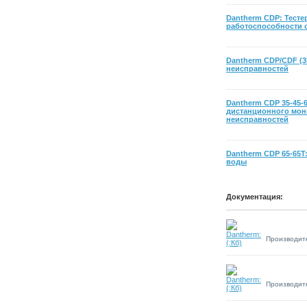
Dantherm CDP: Тесте
работоспособности 
Dantherm CDP/CDF (3
неисправностей
Dantherm CDP 35-45-6
дистанционного мон
неисправностей
Dantherm CDP 65-65T
воды
Документация:
Производит
Производит