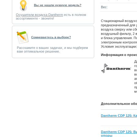
Вы не нашли нужную модель?
Вес:
Осушители воздуха Dantherm
есть в полном
ассортименте - звоните!
Стационарный воздухо
предназначенный для 
воздуха сверху или сб
воздушный фильтр, 2 
Cомневаетесь в выборе?
и блока управления. П
электронным контролл
Условия эксплуатации: 
Расскажите о ваших задачах, и мы подберем
вам оптимальное решение.
Информация о произ
Д
г
в
в
а
о
п
м
Дополнительное обо
Dantherm CDP 125: 
Dantherm CDP 125: 
опоры