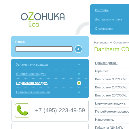
Контакты
Доставка и оплата
О компании
Поиск:
Начальная
Осушители
Dantherm CD
Производитель
:
Увлажнители воздуха
Гарантия:
Очистители воздуха
Влагосъем 30°C/80%:
Осушители воздуха
Влагосъем 28°C/60%:
Приточная вентиляция
Влагосъем 20°C/60%:
Циркуляция воздуха:
+7 (495) 223-49-59
Потребляемая мощнос
Напряжение:
Габариты (ШxВxГ):