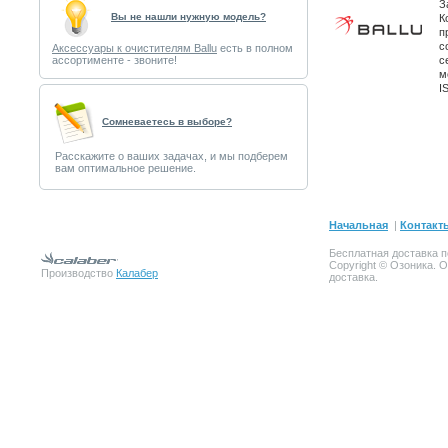
З
Вы не нашли нужную модель?
К
п
с
Аксессуары к очистителям Ballu
есть в полном
ассортименте - звоните!
с
м
I
Cомневаетесь в выборе?
Расскажите о ваших задачах, и мы подберем
вам оптимальное решение.
Начальная
|
Контакт
Бесплатная доставка п
Copyright © Озоника. 
Производство
Калабер
доставка.