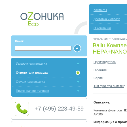
Контакты
Доставка и оплата
О компании
Начальная
Аксессуары
Поиск:
Ballu Компл
HEPA+NANO
Производитель
:
Увлажнители воздуха
Гарантия:
Очистители воздуха
Серия:
Осушители воздуха
Тип фильтра очистки
:
Приточная вентиляция
Описание:
+7 (495) 223-49-59
Комплект фильтров H
AP300.
Информация о произ