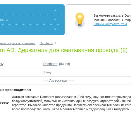
Вы можете заказать
Dan
плата
Москве и области. Офор
нашим консультантам
.
Аксессуары к осушителям
Dantherm
rm AD: Держатель для сматывания провода (2)
ль
:
Dantherm
[Дания]
1 год
=== Аксессуары ===
 о производителе:
Датская компания Dantherm (образована в 1958 году) осуществляет производс
воздухоосушителей, мобильных и стационарных воздухонагревателей и вент
агрегатов. Высокое качество продукции Dantherm обеспечивается полным кон
всего производственного цикла в соответствии с международным стандартом 