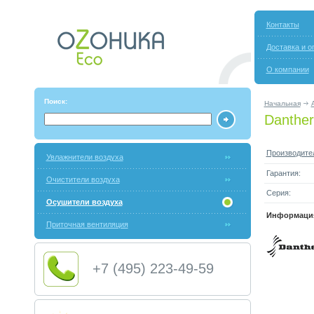
Контакты
Доставка и о
О компании
Поиск:
Начальная
Danthe
Производите
Увлажнители воздуха
Гарантия:
Очистители воздуха
Серия:
Осушители воздуха
Информация
Приточная вентиляция
+7 (495) 223-49-59