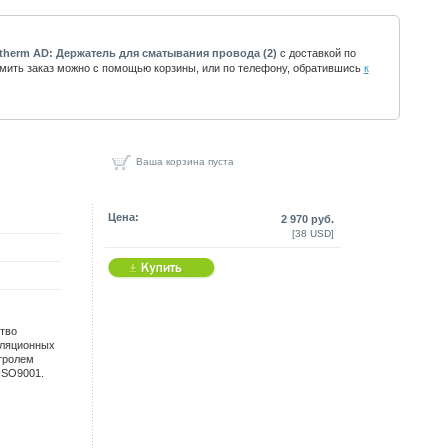
therm AD: Держатель для сматывания провода (2)
с доставкой по
мить заказ можно с помощью корзины, или по телефону, обратившись
к
Ваша корзина пуста
Цена:
2 970 руб.
[38 USD]
тво
иляционных
тролем
ISO9001.