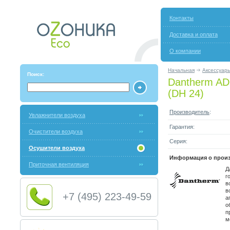
Контакты
Доставка и оплата
О компании
Начальная
Аксессуар
Поиск:
Dantherm AD
(DH 24)
Производитель
:
Увлажнители воздуха
Гарантия:
Очистители воздуха
Серия:
Осушители воздуха
Информация о произ
Приточная вентиляция
Д
г
в
в
+7 (495) 223-49-59
а
о
п
м