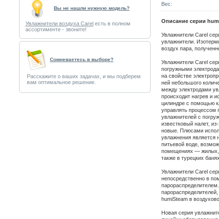
Вес:
Вы не нашли нужную модель?
Описание серии hum
Увлажнители воздуха Carel
есть в полном
ассортименте - звоните!
Увлажнители Carel се
увлажнители. Изотерм
воздух пара, полученн
Cомневаетесь в выборе?
Увлажнители Carel сер
погружными электрода
на свойстве электропр
Расскажите о ваших задачах, и мы подберем
вам оптимальное решение.
ней небольшого количе
между электродами увл
происходит нагрев и и
цилиндре с помощью к
управлять процессом 
увлажнителей с погру
известковый налет, из
новые. Плюсами испол
увлажнения является 
питьевой воде, возмо
помещениях — жилых, 
также в турецких банях
Увлажнители Carel се
непосредственно в по
парораспределителем.
парораспределителей,
humiSteam в воздухов
Новая серия увлажните