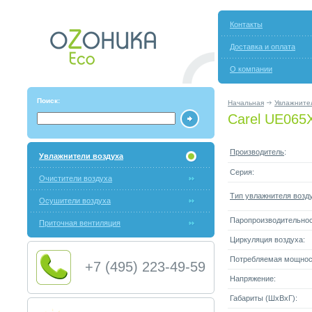
Контакты
Доставка и оплата
О компании
Поиск:
Начальная
Увлажните
Carel UE065
Производитель
:
Увлажнители воздуха
Серия:
Очистители воздуха
Тип увлажнителя возд
Осушители воздуха
Паропроизводительнос
Приточная вентиляция
Циркуляция воздуха:
Потребляемая мощнос
+7 (495) 223-49-59
Напряжение:
Габариты (ШxВxГ):