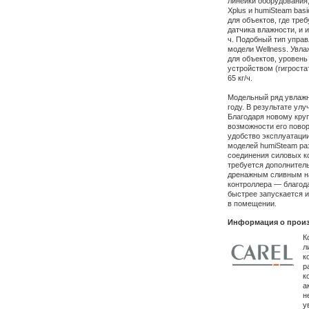
линейки оборудования
Xplus и humiSteam bas
для объектов, где тре
датчика влажности, и и
ч. Подобный тип упра
модели Wellness. Увла
для объектов, уровен
устройством (гигроста
65 кг/ч.
Модельный ряд увлажн
году. В результате ул
Благодаря новому кру
возможности его повор
удобство эксплуатации
моделей humiSteam р
соединения силовых к
требуется дополнител
дренажным сливным н
контроллера — благод
быстрее запускается и
в помещении.
Информация о произ
К
л
к
р
к
а
н
у