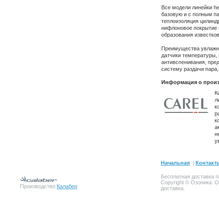
Все модели линейки he
базовую и с полным па
теплоизоляция цилинд
нифлоновое покрытие 
образования известков
Преимущества увлажни
датчики температуры,
антивспенивания, пре
систему раздачи пара,
Информация о произ
К
л
к
р
к
а
н
у
Начальная
|
Контакт
Бесплатная доставка п
Copyright © Озоника. 
Производство
Калабер
доставка.