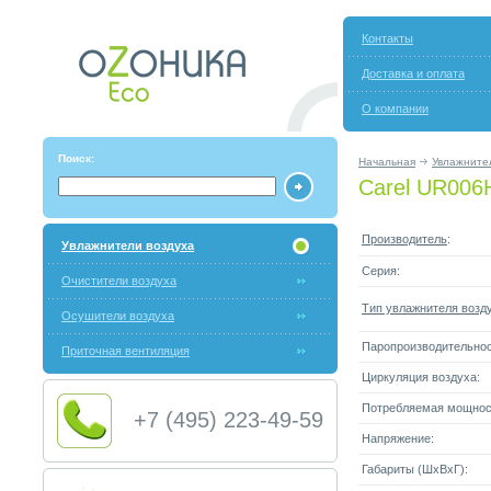
Контакты
Доставка и оплата
О компании
Поиск:
Начальная
Увлажните
Carel UR006
Производитель
:
Увлажнители воздуха
Серия:
Очистители воздуха
Тип увлажнителя возд
Осушители воздуха
Паропроизводительнос
Приточная вентиляция
Циркуляция воздуха:
Потребляемая мощнос
+7 (495) 223-49-59
Напряжение:
Габариты (ШxВxГ):