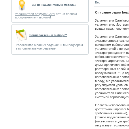
Вес:
Вы не нашли нужную модель?
Описание серии heat
Увлажнители воздуха Carel
есть в полном
ассортименте - звоните!
Увлажнители Carel сер
увлажнители. Изотерм
воздух пара, полученн
Cомневаетесь в выборе?
Увлажнители Carel сер
электронагревательны
принципом работы увл
Расскажите о ваших задачах, и мы подберем
вам оптимальное решение.
увлажнителей с погру
электропроводности пи
небольшого количеств
электронагревательны
деминерализованной в
растворенных солей, 
обслуживания. Еще одн
нагревательные элеме
в воду, а в увлажните
регулируется уровнем
нагревательных элеме
увлажнители Carel се
системой термозащит
Область использовани
достаточно широка ? 
требования к гигиене)
(точное поддержание п
(отсутствует вода тре
отсутствует возможнос