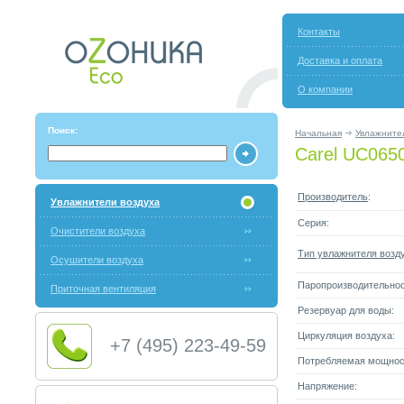
Контакты
Доставка и оплата
О компании
Поиск:
Начальная
Увлажните
Carel UC065
Производитель
:
Увлажнители воздуха
Серия:
Очистители воздуха
Тип увлажнителя возд
Осушители воздуха
Паропроизводительнос
Приточная вентиляция
Резервуар для воды:
Циркуляция воздуха:
+7 (495) 223-49-59
Потребляемая мощнос
Напряжение: