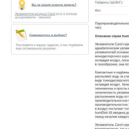
Габариты (ШxВxГ):
Вы не нашли нужную модель?
Вес:
Увлажнители воздуха Carel
есть в полном
ассортименте - звоните!
Паропроизводительность
час)
Cомневаетесь в выборе?
Описание серии humi
Увлажнители Carel сер
Расскажите о ваших задачах, и мы подберем
адиабатическим увлаж
вам оптимальное решение.
увлажнителей основан 
монодисперсного аэро
охлаждая воздух, поск
в газообразное, она по
Компактные и надёжны
распыляют воду за сч
виде тонкодисперсного
охлаждая воздух. Увла
экономичны и просты 
гигиеничность увлажн
распылением воды из б
производительностью 6
производительностью 1
в воздух поступает то
humiDisk 65 введена 
перед началом каждого
Увлажнитель Carel сер
водопроводную, так и