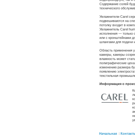
Содержание солей буде
технического обслужи
Увлажнители Carel сер
подвешиваются на спец
потолку входит в комп
Увлажнитель Carel hum
исполнения — только 
или с кронштейнами дл
шлангами для подачи и
Область применения у
камеры, камеры созре
влажность может стать
полиграфические цеха
изменению размера бу
появлению электростат
текстильная промышле
Информация о произ
К
л
к
р
к
а
н
у
Начальная
|
Контакт