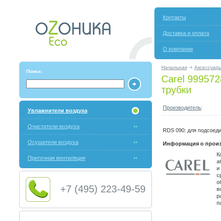
Контакты
Доставка и оплата
О компании
Начальная
Аксессуар
Поиск:
Carel 99957
трубки
Производитель
:
Увлажнители воздуха
Очистители воздуха
RDS 090: для подсоеди
Осушители воздуха
Информация о произ
К
Приточная вентиляция
а
и
с
о
+7 (495) 223-49-59
в
р
п