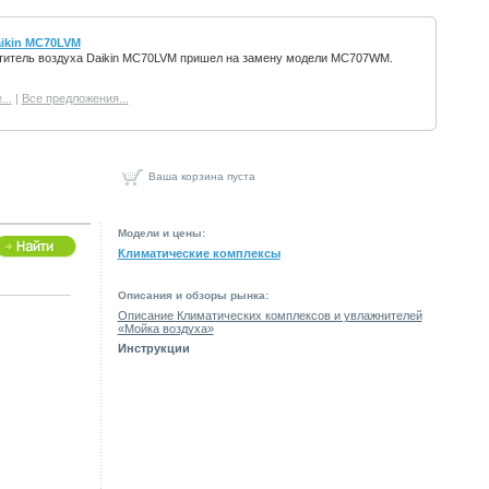
aikin MC70LVM
титель воздуха Daikin MC70LVM пришел на замену модели MC707WM.
..
|
Все предложения...
Ваша корзина пуста
Модели и цены:
Климатические комплексы
Описания и обзоры рынка:
Описание Климатических комплексов и увлажнителей
«Мойка воздуха»
Инструкции