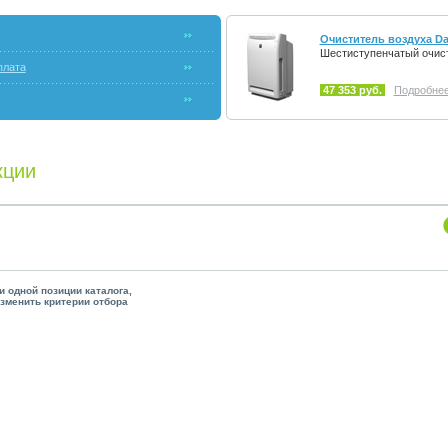
Очиститель воздуха D
Шестиступенчатый очис
плата
47 353 руб.
Подробнее.
кции
и одной позиции каталога,
зменить критерии отбора