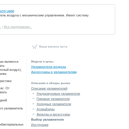
AOS U600
тель воздуха с механическим управлением. Имеет систему
.
|
Все предложения...
Ваша корзина пуста
ыми являются
Модели и цены:
ать
Увлажнители воздуха
еплый воздух),
Аксессуары к увлажнителям
илке.
ристики:
Описания и обзоры рынка:
ас. От
Описание увлажнителей
ивать
Ультразвуковые увлажнители
Паровые увлажнители
одной
Холодные увлажнители
го увлажнитель
Атомайзеры
Фильтры и аксессуары
Выбор увлажнителя
тибактериальных
Инструкции