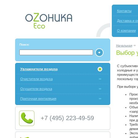
Контакты
Доставка и о
О компании
Поиск:
Начальная
Выбор 
С субъективн
Увлажнители воздуха
холодные и 
преимуществе
Очистители воздуха
поскольку го
При выборе у
Осушители воздуха
Произ
Приточная вентиляция
прои
необ
Объем
«запр
Нали
+7 (495) 223-49-59
при д
Требо
деми
Эксп
добав