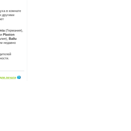
уха в комнате
и другими
нет
nta
(Германия),
ии
Plaston
лия),
Ballu
ем недавно
дителей
ности.
для печати