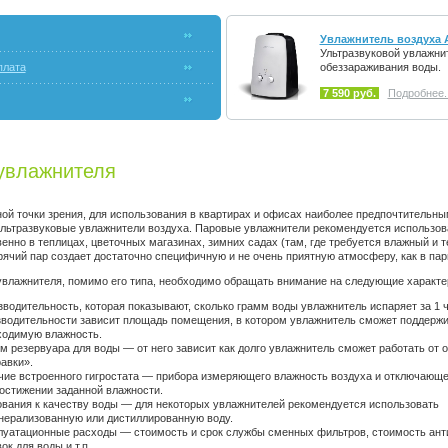
Увлажнитель воздуха 
Ультразвуковой увлажни
плата
обеззараживания воды.
7 590 руб.
Подробнее..
увлажнителя
ой точки зрения, для использования в квартирах и офисах наиболее предпочтительн
ультразвуковые увлажнители воздуха. Паровые увлажнители рекомендуется использов
нно в теплицах, цветочных магазинах, зимних садах (там, где требуется влажный и т
рячий пар создает достаточно специфичную и не очень приятную атмосферу, как в пар
влажнителя, помимо его типа, необходимо обращать внимание на следующие характе
водительность, которая показывают, сколько грамм воды увлажнитель испаряет за 1 ч
зводительности зависит площадь помещения, в котором увлажнитель сможет поддерж
ходимую влажность.
 резервуара для воды — от него зависит как долго увлажнитель сможет работать от 
авки».
чие встроенного гигростата — прибора измеряющего влажность воздуха и отключающе
остижении заданной влажности.
вания к качеству воды — для некоторых увлажнителей рекомендуется использовать
нерализованную или дистиллированную воду.
луатационные расходы — стоимость и срок службы сменных фильтров, стоимость ан
ок для воды и т.п.