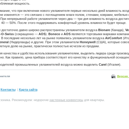
ебляемая мощность.
мание, что при включении нового увлажнителя первые несколько дней влажность возд
не изменятся — это связано с поглощением влаги полом, стенами, коврами, мебелью 
При непрерывной работе увлажнителя через два — три дня влажность воздуха достиг
 40 — 50%. После этого поддерживать комфортный уровень влажности будет проще.
е достаточно давно широко распространены увлажнители воздуха
Bionare
(Канада),
Ve
r-O-Swiss
(сокращенно —
AOS
).
Boneco
и
AOS
являются торговыми марками компан
 В последние несколько лет на рынке появились увлажнители воздуха
AirComfort
(Ита
eneral
(Нидерланды) и другие. При этом увлажнители
Honeywell
(США), которые совс
етную долю на рынке, практически полностью исчезли из продажи.
ия качества и удобства использования увлажнителем, выделить лидера среди произво
но. Как правило, цена прибора соответствует его качеству и функциональной оснащен
водителей промышленных увлажнителей воздуха можно выделить
Carel
(Италия).
Версия 
нителя
|
Контакты
|
Карта сайта
Озоника. Рекомендуем: недорогие
настенные конвекторы
для квартиры.