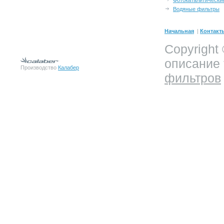
Фотокаталитически
Водяные фильтры
Начальная
|
Контакт
Copyright
описание
Производство
Калабер
фильтров