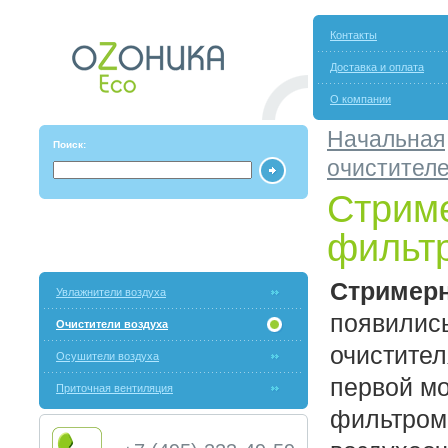
Контакты
Доставка и оплата
О компании
Начальная
Поиск:
очистител
Стрим
фильт
Стример
Увлажнители воздуха
появилис
Очистители воздуха
очистител
Осушители воздуха
первой м
Приточная вентиляция
фильтром