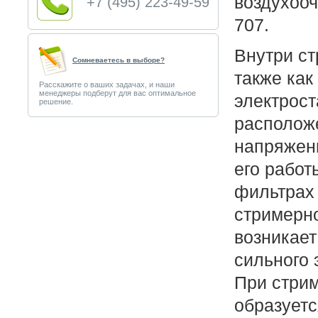
воздухооч
+7 (495) 223-49-59
707.
Внутри ст
Сомневаетесь в выборе?
также как 
Расскажите о ваших задачах, и наши
менеджеры подберут для вас оптимальное
электрост
решение.
расположе
напряжен
его работ
фильтрах
стримерно
возникает
сильного 
При стри
образуетс