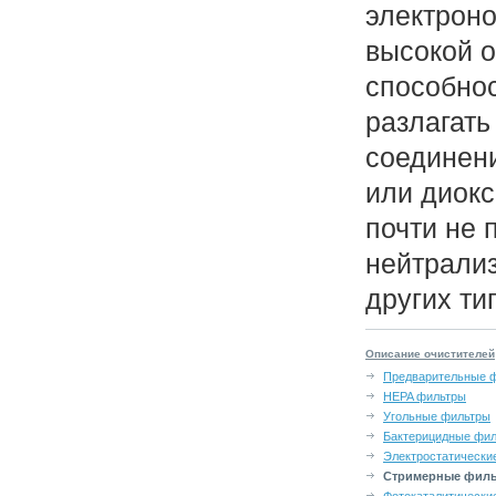
электрон
высокой 
способнос
разлагать
соединен
или диокс
почти не 
нейтрали
других ти
Описание очистителей
Предварительные 
HEPA фильтры
Угольные фильтры
Бактерицидные фи
Электростатически
Стримерные фил