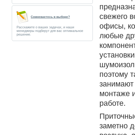
предназн
свежего в
Сомневаетесь в выборе?
офисы, ко
Расскажите о ваших задачах, и наши
менеджеры подберут для вас оптимальное
любые др
решение.
компонен
установки
шумоизол
поэтому т
занимают 
монтаже и
работе.
Приточные
заметно 