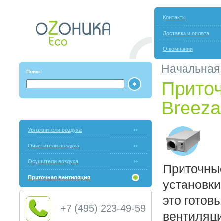
Контакты
Доставка и оплата
О компании
Начальная
Поиск:
Приточ
Breeza
Увлажнители воздуха
Очистители воздуха
Осушители воздуха
Приточны
Приточная вентиляция
установк
это готов
+7 (495) 223-49-59
вентиляц