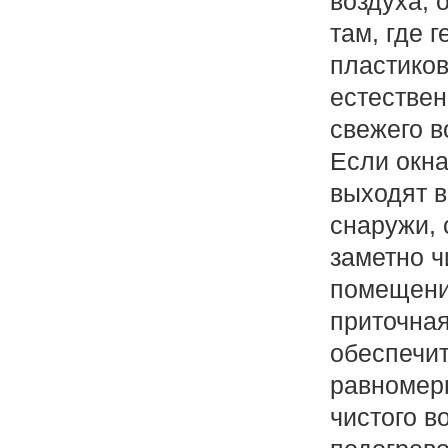
воздуха, 
там, где 
пластико
естестве
свежего в
Если окн
выходят в
снаружи, 
заметно ч
помещени
приточна
обеспечит
равномер
чистого в