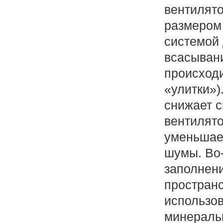
вентилят
размером 
системой 
всасывани
происходи
«улитки»)
снижает с
вентилято
уменьшае
шумы. Во-
заполнен
простран
использо
минеральн