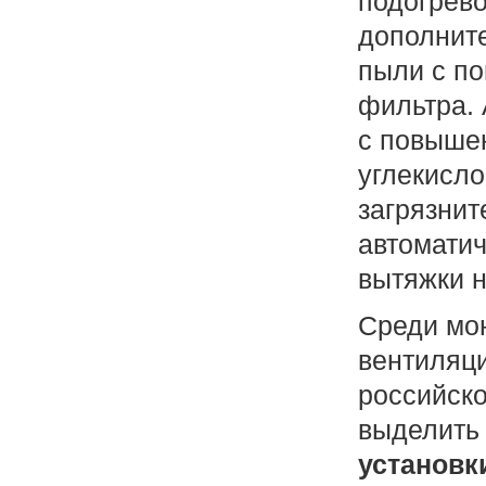
подогрево
дополните
пыли с п
фильтра. 
с повыше
углекисло
загрязнит
автоматич
вытяжки н
Среди мо
вентиляци
российск
выделить
установки