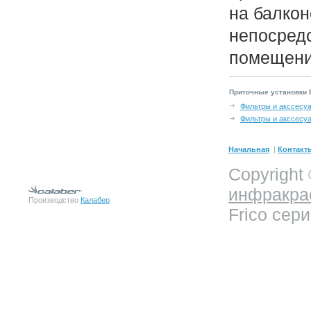
на балкон
непосред
помещени
Приточные установки B
Фильтры и акссесу
Фильтры и акссесу
Начальная
|
Контакт
Copyright
инфракра
Производство
Калабер
Frico сери