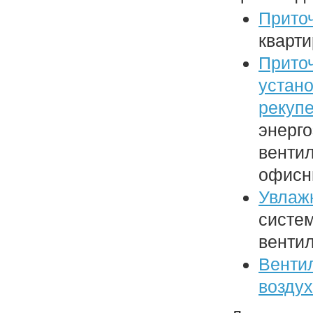
Прито
кварти
Прито
устано
рекуп
энерг
венти
офисн
Увлаж
систе
венти
Венти
воздух