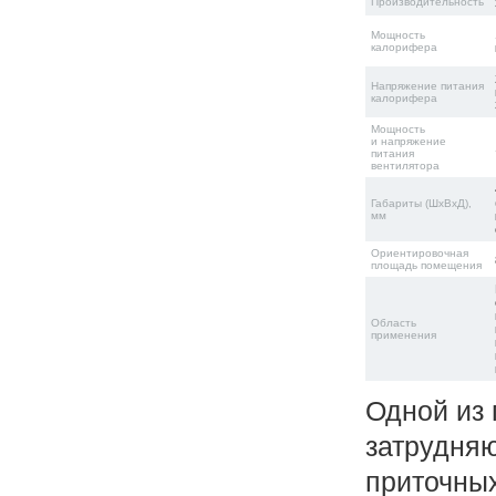
Производительность
Мощность
калорифера
Напряжение питания
калорифера
Мощность
и напряжение
питания
вентилятора
Габариты (ШхВхД),
мм
Ориентировочная
площадь помещения
Область
применения
Одной из 
затрудня
приточных