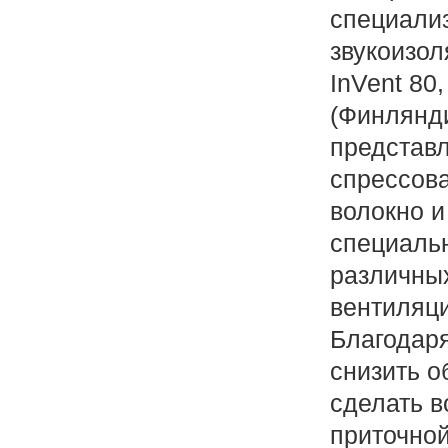
специали
звукоизо
InVent 80
(Финлянди
представ
спрессов
волокно и
специальн
различны
вентиляц
Благодар
снизить 
сделать 
приточной