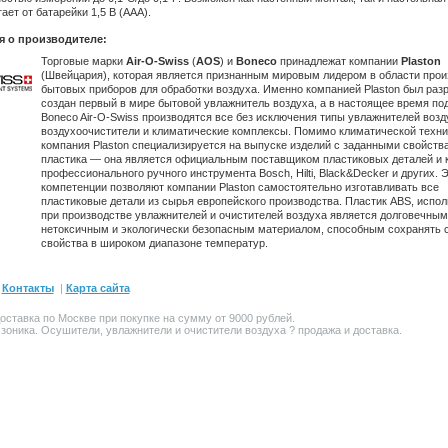
ает от батарейки 1,5 В (ААА).
 о производителе:
Торговые марки
Air-O-Swiss
(
AOS
) и
Boneco
принадлежат компании
Plaston
(Швейцария), которая является признанным мировым лидером в области прои
бытовых приборов для обработки воздуха. Именно компанией Plaston был разр
создан первый в мире бытовой увлажнитель воздуха, а в настоящее время по
Boneco Air-O-Swiss производятся все без исключения типы увлажнителей возд
воздухоочистители и климатические комплексы. Помимо климатической техни
компания Plaston специализируется на выпуске изделий с заданными свойств
пластика — она является официальным поставщиком пластиковых деталей и 
профессионального ручного инструмента Bosch, Hilti, Black&Decker и других. 
компетенции позволяют компании Plaston самостоятельно изготавливать все
пластиковые детали из сырья европейского производства. Пластик ABS, испо
при производстве увлажнителей и очистителей воздуха является долговечным
нетоксичным и экологически безопасным материалом, способным сохранять 
свойства в широком диапазоне температур.
|
Контакты
|
Карта сайта
оставка по Москве при покупке на сумму от 9000 рублей.
Озоника. Осушители,
увлажнители и очистители воздуха
? продажа и доставка.