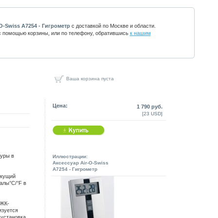
-O-Swiss А7254 - Гигрометр
с доставкой по Москве и области.
 помощью корзины, или по телефону, обратившись
к нашим
Ваша корзина пуста
Цена:
1 790 руб.
[23 USD]
туры в
Иллюстрации:
Аксессуар Air-O-Swiss
А7254 - Гигрометр
екущий
алы°C/°F в
 ЖК-
изуется
 установка.