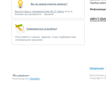
Прибор работ
Вы не нашли нужную модель?
Информация
Аксессуары к увлажнителям Air-O-Swiss
есть в
полном ассортименте - звоните!
Cомневаетесь в выборе?
Расскажите о ваших задачах, и мы подберем вам
оптимальное решение.
Начальная
Бесплатная д
Copyright © 
Производство
Калабер