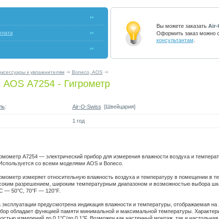
Вы можете заказать
Air
плата
Оформить заказ можно с
консультантам
.
Аксессуары к увлажнителям
Boneco, AOS
 AOS А7254 - Гигрометр
ль
:
Air-O-Swiss
[Швейцария]
1 год
рмометр А7254 — электрический прибор для измерения влажности воздуха и темпера
Используется со всеми моделями AOS и Boneco.
рмометр измеряет относительную влажность воздуха и температуру в помещении в т
соким разрешением, широким температурным диапазоном и возможностью выбора шк
C — 50°C, 70°F — 120°F.
 эксплуатации предусмотрена индикация влажности и температуры, отображаемая на
ибор обладает функцией памяти минимальной и максимальной температуры. Характер
остью измерений до 0,1°C/до 0,1°F. Возможен как настенный монтаж, так и настольная