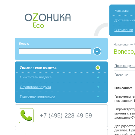
Контакты
Доставка и о
О компании
Поиск:
Начальная
Boneco,
Производите
Увлажнители воздуха
Гарантия:
Очистители воздуха
Осушители воздуха
Описание:
Приточная вентиляция
Гигрометр/те
помещении. 
Гигрометр/те
момент с вы
+7 (495) 223-49-59
диапазоне 0°
Для удобства
дисплее. Пр
высокой точн