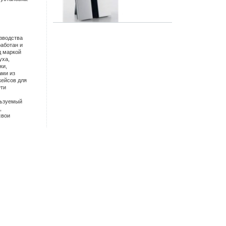
зводства
аботан и
д маркой
уха,
ки,
ами из
кейсов для
Эти
льзуемый
,
свои