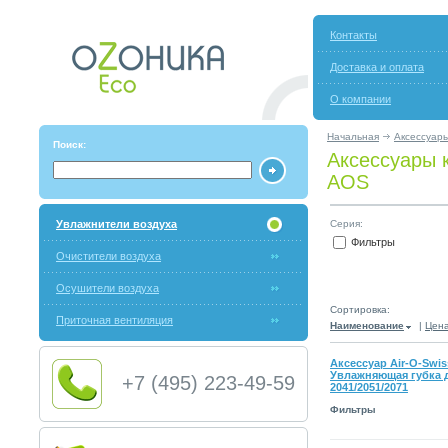
Контакты
Доставка и оплата
О компании
Начальная
Аксессуар
Поиск:
Аксессуары 
AOS
Увлажнители воздуха
Серия:
Фильтры
Очистители воздуха
Осушители воздуха
Сортировка:
Приточная вентиляция
Наименование
|
Цен
Аксессуар Air-O-Swiss
Увлажняющая губка 
+7 (495) 223-49-59
2041/2051/2071
Фильтры