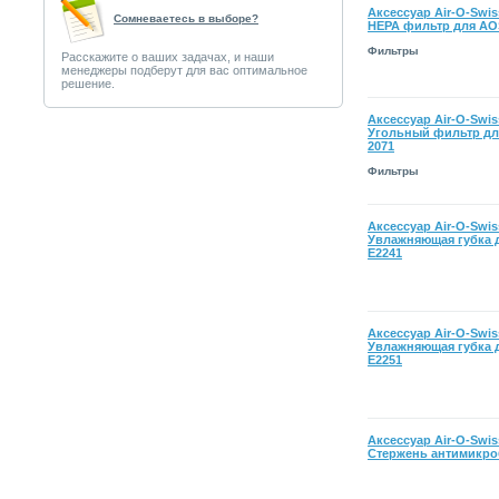
Аксессуар Air-O-Swiss
Сомневаетесь в выборе?
HEPA фильтр для AO
Фильтры
Расскажите о ваших задачах, и наши
менеджеры подберут для вас оптимальное
решение.
Аксессуар Air-O-Swiss
Угольный фильтр дл
2071
Фильтры
Аксессуар Air-O-Swiss
Увлажняющая губка 
E2241
Аксессуар Air-O-Swiss
Увлажняющая губка 
E2251
Аксессуар Air-O-Swiss
Стержень антимикр