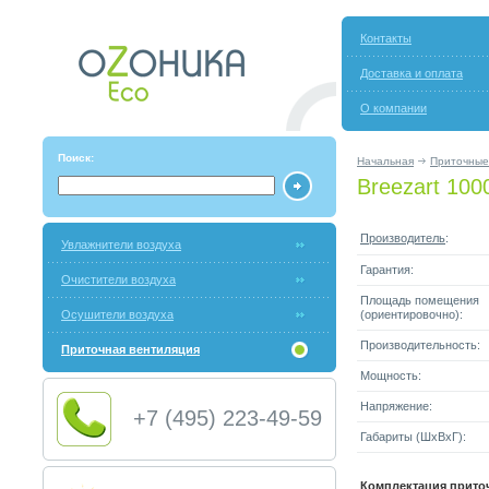
Контакты
Доставка и оплата
О компании
Поиск:
Начальная
Приточные
Breezart 100
Производитель
:
Увлажнители воздуха
Гарантия:
Очистители воздуха
Площадь помещения
Осушители воздуха
(ориентировочно):
Производительность:
Приточная вентиляция
Мощность:
Напряжение:
+7 (495) 223-49-59
Габариты (ШxВxГ):
Комплектация прито