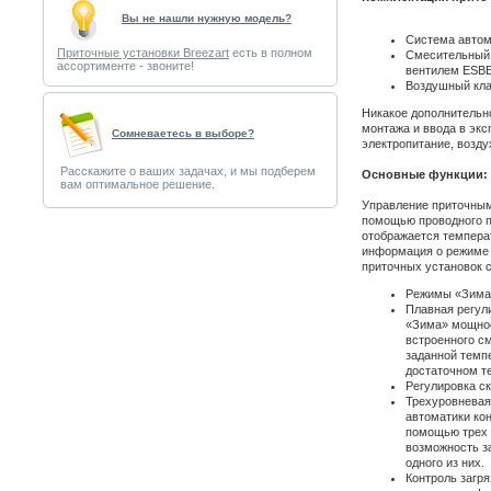
Вы не нашли нужную модель?
Система автом
Приточные установки Breezart
есть в полном
Смесительный 
ассортименте - звоните!
вентилем ESBE
Воздушный кла
Никакое дополнительн
монтажа и ввода в экс
Cомневаетесь в выборе?
электропитание, возду
Расскажите о ваших задачах, и мы подберем
Основные функции:
вам оптимальное решение.
Управление приточным
помощью проводного п
отображается температ
информация о режиме
приточных установок 
Режимы «Зима»
Плавная регул
«Зима» мощнос
встроенного см
заданной темпе
достаточном т
Регулировка ск
Трехуровневая
автоматики ко
помощью трех 
возможность з
одного из них.
Контроль загр