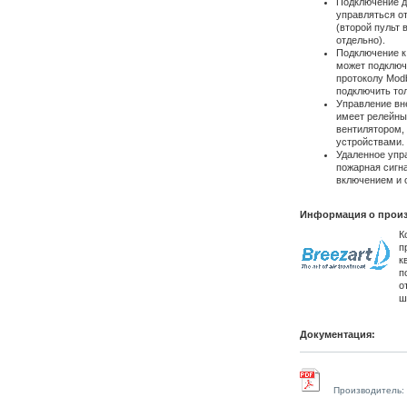
Подключение д
управляться о
(второй пульт 
отдельно).
Подключение к
может подключ
протоколу Mod
подключить тол
Управление вн
имеет релейны
вентилятором,
устройствами.
Удаленное упр
пожарная сигна
включением и 
Информация о произ
К
п
к
п
о
ш
Документация:
Производитель: