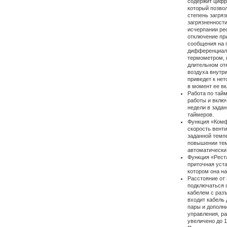
содержит цифр
который позво
степень загря
загрязненности
исчерпании ре
отключение пр
сообщения на 
дифференциаль
термометром, к
длительном от
воздуха внутри
приведет к не
в момент ее вк
Работа по тай
работы и вклю
недели в зада
таймеров.
Функция «Комф
скорость вент
заданной темп
повышении тем
автоматически
Функция «Рест
приточная уста
котором она н
Расстояние от 
подключаться 
кабелем с разъ
входит кабель 
пары и дополни
управления, ра
увеличено до 1