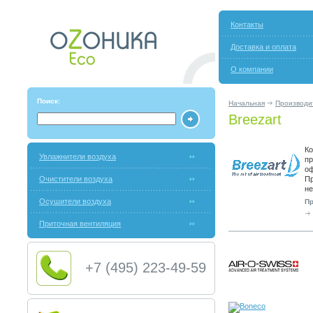
Контакты
Доставка и оплата
О компании
Поиск:
Начальная
Производи
Breezart
Ко
Увлажнители воздуха
пр
оф
Очистители воздуха
Пр
не
Осушители воздуха
Пр
Приточная вентиляция
+7 (495) 223-49-59