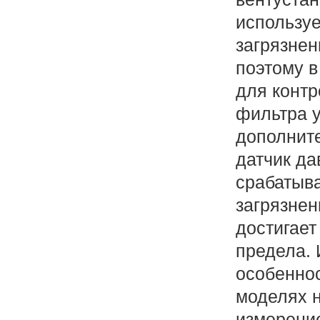
используе
загрязнен
поэтому в
для контр
фильтра 
дополнит
датчик да
срабатыва
загрязнен
достигает
предела. 
особеннос
моделях 
измерени