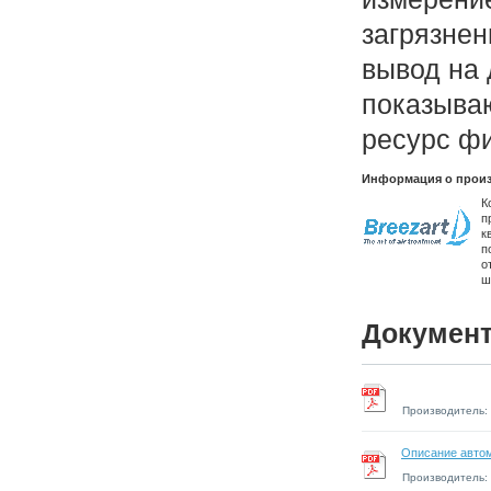
загрязнен
вывод на 
показыва
ресурс фи
Информация о произ
К
п
к
п
о
ш
Документ
Производитель:
Описание автом
Производитель: