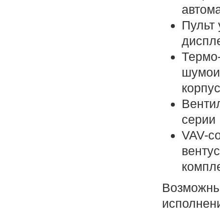
автом
Пульт 
диспл
Термо-
шумои
корпу
Венти
серии
VAV-с
вентус
компл
Возможны
исполнен