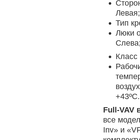
Сторо
Левая
Тип к
Люки 
Слева
Класс
Рабоч
темпе
воздух
+43ºС.
Full-VAV
все модел
Inv» и «V
комплект