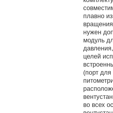
совмести
плавно и
вращения.
нужен до
модуль д
давления,
целей исп
встроенн
(порт для
питометри
расположе
вентустан
во всех о
вентустан