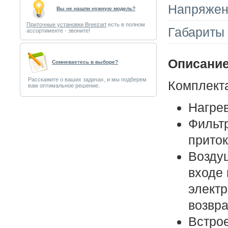
Напряжен
Вы не нашли нужную модель?
Приточные установки Breezart
есть в полном
Габариты 
ассортименте - звоните!
Описание
Cомневаетесь в выборе?
Расскажите о ваших задачах, и мы подберем
Комплект
вам оптимальное решение.
Нагрев
Фильтр
прито
Возду
входе 
электр
возвр
Встро