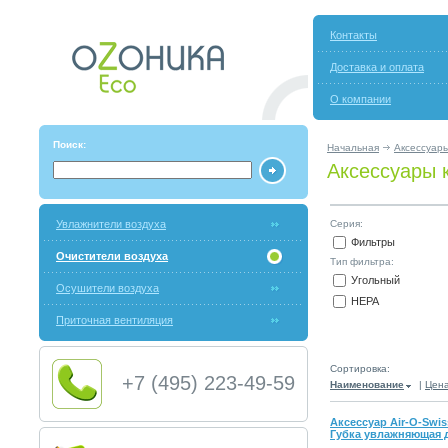
Контакты
Доставка и оплата
О компании
Поиск:
Начальная
Аксессуары
Аксессуары 
Увлажнители воздуха
Серия:
Фильтры
Очистители воздуха
Тип фильтра:
Угольный
Осушители воздуха
HEPA
Приточная вентиляция
Сортировка:
+7 (495) 223-49-59
Наименование
|
Цен
Аксессуар Air-O-Swiss
Губка увлажняющая 