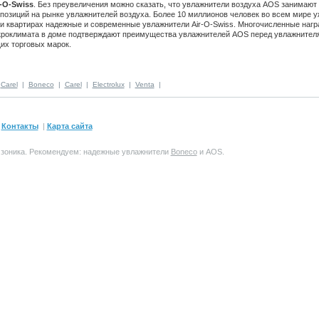
-O-Swiss
. Без преувеличения можно сказать, что увлажнители воздуха AOS занимают 
озиций на рынке увлажнителей воздуха. Более 10 миллионов человек во всем мире у
и квартирах надежные и современные увлажнители Air-O-Swiss. Многочисленные нагр
кроклимата в доме подтверждают преимущества увлажнителей AOS перед увлажнител
их торговых марок.
|
Carel
|
Boneco
|
Carel
|
Electrolux
|
Venta
|
|
Контакты
|
Карта сайта
Озоника. Рекомендуем: надежные увлажнители
Boneco
и AOS.