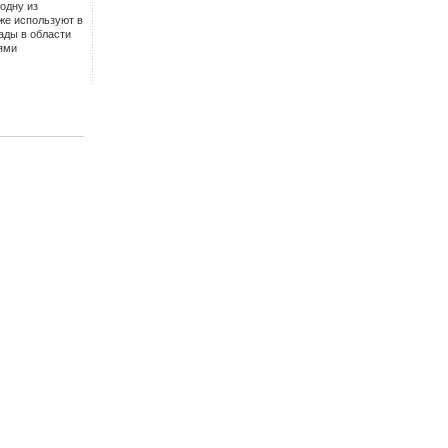
одну из
же используют в
ады в области
ями