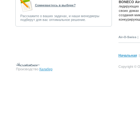
BONECO Air
Сомневаетесь в выборе?
лидирующих п
своих домах 
создания ми
Расскажите о ваших задачах, и наши менеджеры
конкурирующ
подберут для вас оптимальное решение.
Air-O-Swiss
Начальная
Copyright © 
Производство
Калабер