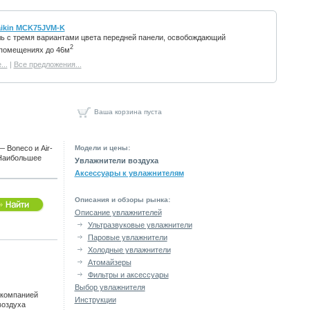
aikin MCK75JVM-K
 с тремя вариантами цвета передней панели, освобождающий
2
 помещениях до 46м
..
|
Все предложения...
Ваша корзина пуста
 Boneco и Air-
Модели и цены:
 Наибольшее
Увлажнители воздуха
Аксессуары к увлажнителям
Описания и обзоры рынка:
Описание увлажнителей
Ультразвуковые увлажнители
Паровые увлажнители
Холодные увлажнители
Атомайзеры
Фильтры и аксессуары
Выбор увлажнителя
компанией
Инструкции
воздуха