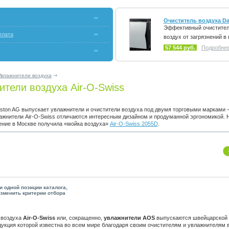
Очиститель воздуха D
Эффективный очиститель
плата
воздух от загрязнений в
57 544 руб.
Подробнее.
Увлажнители воздуха
тели воздуха Air-O-Swiss
ston AG выпускает увлажнители и очистители воздуха под двумя торговыми марками —
ажнители Air-O-Swiss отличаются интересным дизайном и продуманной эргономикой.
ение в Москве получила «мойка воздуха»
Air-O-Swiss 2055D
.
и одной позиции каталога,
зменить критерии отбора
 воздуха
Air-O-Swiss
или, сокращенно,
увлажнители AOS
выпускаются швейцарской 
дукция которой известна во всем мире благодаря своим очистителям и увлажнителям 