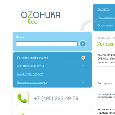
Контакты
Доставка и о
О компании
Поиск:
Начальная
Увлажни
Компания Pla
Увлажнители воздуха
O-Swiss. Увл
распростран
Очистители воздуха
Осушители воздуха
Приточная вентиляция
Сортировка:
Не найдено н
+7 (495) 223-49-59
попробуйте и
Увлажнители
Plaston
, про