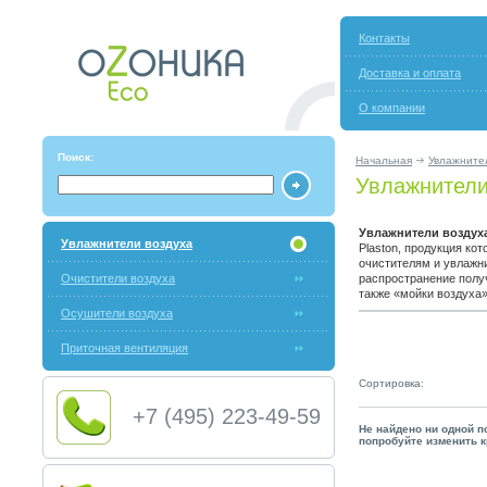
Контакты
Доставка и оплата
О компании
Поиск:
Начальная
Увлажните
Увлажнители
Увлажнители воздух
Увлажнители воздуха
Plaston, продукция ко
очистителям и увлажн
Очистители воздуха
распространение полу
также «мойки воздуха
Осушители воздуха
Приточная вентиляция
Сортировка:
+7 (495) 223-49-59
Не найдено ни одной п
попробуйте изменить к